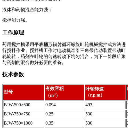
液体和药物混合能力强；
搅拌能力强。
工作原理
药用搅拌槽采用平底桶形辐射循环螺旋叶轮机械搅拌式方法进
行搅拌作业。搅拌槽工作时电动机牵引三角带传动装置带动叶
轮旋转，药剂在叶轮的匀速转动下均匀混合，为下一阶段矿浆
与药剂的混合做好必要的准备。
技术参数
有效容积
叶轮转速
型号
3
（r.p.m）
（m
）
BJW-500×600
0.094
493
BJW-750×750
0.25
530
BJW-750×1000
0.35
530