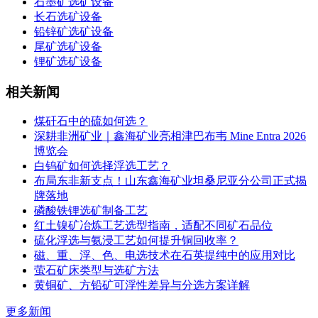
石墨矿选矿设备
长石选矿设备
铅锌矿选矿设备
尾矿选矿设备
锂矿选矿设备
相关新闻
煤矸石中的硫如何选？
深耕非洲矿业｜鑫海矿业亮相津巴布韦 Mine Entra 2026
博览会
白钨矿如何选择浮选工艺？
布局东非新支点！山东鑫海矿业坦桑尼亚分公司正式揭
牌落地
磷酸铁锂选矿制备工艺
红土镍矿冶炼工艺选型指南，适配不同矿石品位
硫化浮选与氨浸工艺如何提升铜回收率？
磁、重、浮、色、电选技术在石英提纯中的应用对比
萤石矿床类型与选矿方法
黄铜矿、方铅矿可浮性差异与分选方案详解
更多新闻