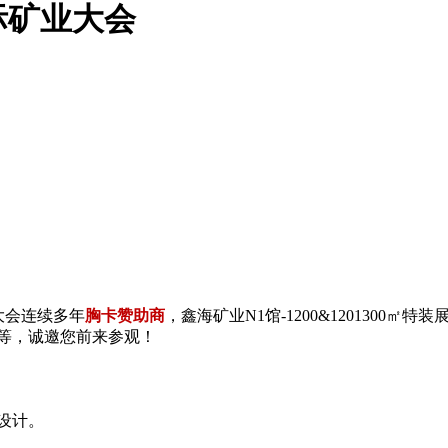
际矿业大会
大会连续多年
胸卡赞助商
，鑫海矿业N1馆-1200&120130
等，诚邀您前来参观！
设计。