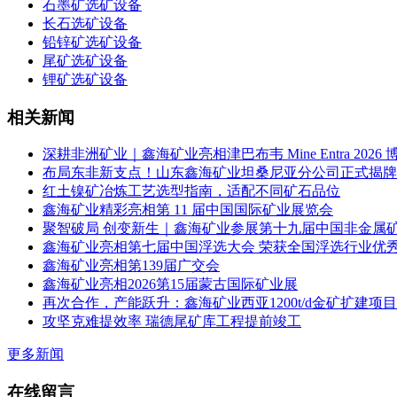
石墨矿选矿设备
长石选矿设备
铅锌矿选矿设备
尾矿选矿设备
锂矿选矿设备
相关新闻
深耕非洲矿业｜鑫海矿业亮相津巴布韦 Mine Entra 2026 
布局东非新支点！山东鑫海矿业坦桑尼亚分公司正式揭牌
红土镍矿冶炼工艺选型指南，适配不同矿石品位
鑫海矿业精彩亮相第 11 届中国国际矿业展览会
聚智破局 创变新生｜鑫海矿业参展第十九届中国非金属
鑫海矿业亮相第七届中国浮选大会 荣获全国浮选行业优
鑫海矿业亮相第139届广交会
鑫海矿业亮相2026第15届蒙古国际矿业展
再次合作，产能跃升：鑫海矿业西亚1200t/d金矿扩建项目
攻坚克难提效率 瑞德尾矿库工程提前竣工
更多新闻
在线留言