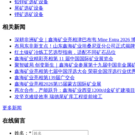
铅锌矿选矿设备
尾矿选矿设备
锂矿选矿设备
相关新闻
深耕非洲矿业｜鑫海矿业亮相津巴布韦 Mine Entra 2026 
布局东非新支点！山东鑫海矿业坦桑尼亚分公司正式揭牌
红土镍矿冶炼工艺选型指南，适配不同矿石品位
鑫海矿业精彩亮相第 11 届中国国际矿业展览会
聚智破局 创变新生｜鑫海矿业参展第十九届中国非金属
鑫海矿业亮相第七届中国浮选大会 荣获全国浮选行业优
鑫海矿业亮相第139届广交会
鑫海矿业亮相2026第15届蒙古国际矿业展
再次合作，产能跃升：鑫海矿业西亚1200t/d金矿扩建项目
攻坚克难提效率 瑞德尾矿库工程提前竣工
更多新闻
在线留言
姓名：
*