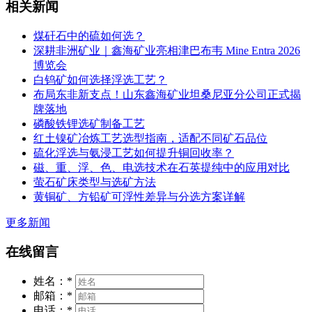
相关新闻
煤矸石中的硫如何选？
深耕非洲矿业｜鑫海矿业亮相津巴布韦 Mine Entra 2026
博览会
白钨矿如何选择浮选工艺？
布局东非新支点！山东鑫海矿业坦桑尼亚分公司正式揭
牌落地
磷酸铁锂选矿制备工艺
红土镍矿冶炼工艺选型指南，适配不同矿石品位
硫化浮选与氨浸工艺如何提升铜回收率？
磁、重、浮、色、电选技术在石英提纯中的应用对比
萤石矿床类型与选矿方法
黄铜矿、方铅矿可浮性差异与分选方案详解
更多新闻
在线留言
姓名：
*
邮箱：
*
电话：
*