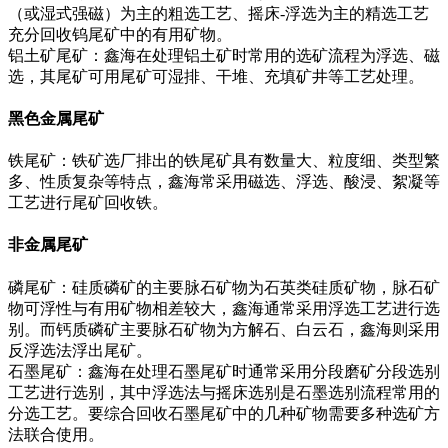
（或湿式强磁）为主的粗选工艺、摇床-浮选为主的精选工艺
充分回收钨尾矿中的有用矿物。
铝土矿尾矿：鑫海在处理铝土矿时常用的选矿流程为浮选、磁
选，其尾矿可用尾矿可湿排、干堆、充填矿井等工艺处理。
黑色金属尾矿
铁尾矿：铁矿选厂排出的铁尾矿具有数量大、粒度细、类型繁
多、性质复杂等特点，鑫海常采用磁选、浮选、酸浸、絮凝等
工艺进行尾矿回收铁。
非金属尾矿
磷尾矿：硅质磷矿的主要脉石矿物为石英类硅质矿物，脉石矿
物可浮性与有用矿物相差较大，鑫海通常采用浮选工艺进行选
别。而钙质磷矿主要脉石矿物为方解石、白云石，鑫海则采用
反浮选法浮出尾矿。
石墨尾矿：鑫海在处理石墨尾矿时通常采用分段磨矿分段选别
工艺进行选别，其中浮选法与摇床选别是石墨选别流程常用的
分选工艺。要综合回收石墨尾矿中的几种矿物需要多种选矿方
法联合使用。