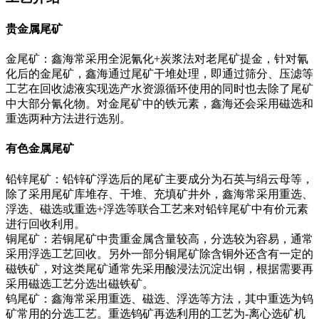
贵金属尾矿
金尾矿：鑫海常采用全泥氰化+炭浆法对老尾矿提金，针对氰
化后的金尾矿，鑫海通过尾矿干堆处理，即通过筛分、压滤等
工艺在回收滤液实现选产水资源循环使用的同时也去除了尾矿
中大部分氰化物。对金尾矿中的铁元素，鑫海还会采用磁选和
重选两种方法进行选别。
有色金属尾矿
铅锌尾矿：铅锌矿浮选后的尾矿主要成分为石英与绢云母等，
除了采用尾矿库堆存、干堆、充填矿井外，鑫海常采用重选、
浮选、磁选或重选+浮选等联合工艺来对铅锌尾矿中有价元素
进行回收利用。
铜尾矿：若铜尾矿中贵重金属含量较高，分选较为容易，通常
采用浮选工艺回收。另外一部分铜尾矿除含铜外还含有一定的
磁铁矿，对这类尾矿通常先采用酸浸法沉淀出铜，根据需要再
采用磁选工艺分选出磁铁矿。
钨尾矿：鑫海常采用重选、磁选、浮选等方法，其中重选为钨
矿常用的分选工艺。重选钨矿再选利用的工艺为-离心选矿机