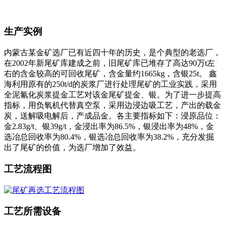
生产实例
内蒙古某金矿选厂已有近四十年的历史，是个典型的老选厂，
在2002年新尾矿库建成之前，旧尾矿库已堆存了高达90万t左
右的含金较高的可回收尾矿，含金量约1665kg，含银25t。 鑫
海利用原有的250t/d的炭浆厂进行处理尾矿的工业实践，采用
全泥氰化炭浆提金工艺对该金尾矿提金、银。为了进一步提高
指标，用负氧机代替真空泵，采用边浸边吸工艺，产出的载金
炭，送解吸电解后，产成品金。各主要指标如下：浸原品位：
金2.83g/t、银39g/t，金浸出率为86.5%，银浸出率为48%，金
选冶总回收率为80.4%，银选冶总回收率为38.2%，充分发掘
出了尾矿的价值，为选厂增加了效益。
工艺流程图
工艺所需设备