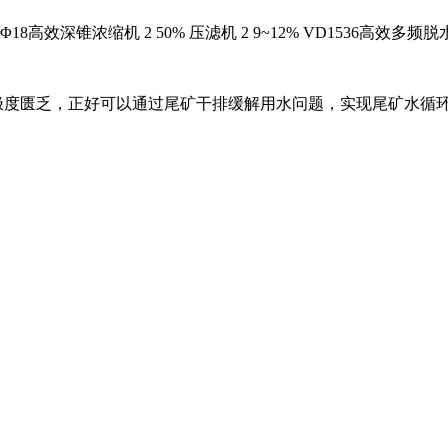
Φ18高效深锥浓缩机 2 50% 压滤机 2 9~12% VD1536高效多频脱水
度匮乏，正好可以通过尾矿干排缓解用水问题，实现尾矿水循