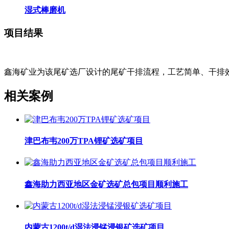
湿式棒磨机
项目结果
鑫海矿业为该尾矿选厂设计的尾矿干排流程，工艺简单、干排效
相关案例
津巴布韦200万TPA锂矿选矿项目
鑫海助力西亚地区金矿选矿总包项目顺利施工
内蒙古1200t/d湿法浸锰浸银矿选矿项目