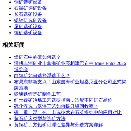
铜矿选矿设备
石墨矿选矿设备
长石选矿设备
铅锌矿选矿设备
尾矿选矿设备
锂矿选矿设备
相关新闻
煤矸石中的硫如何选？
深耕非洲矿业｜鑫海矿业亮相津巴布韦 Mine Entra 2026
博览会
白钨矿如何选择浮选工艺？
布局东非新支点！山东鑫海矿业坦桑尼亚分公司正式揭
牌落地
磷酸铁锂选矿制备工艺
红土镍矿冶炼工艺选型指南，适配不同矿石品位
硫化浮选与氨浸工艺如何提升铜回收率？
磁、重、浮、色、电选技术在石英提纯中的应用对比
萤石矿床类型与选矿方法
黄铜矿、方铅矿可浮性差异与分选方案详解