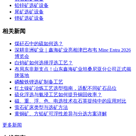
铅锌矿选矿设备
尾矿选矿设备
锂矿选矿设备
相关新闻
煤矸石中的硫如何选？
深耕非洲矿业｜鑫海矿业亮相津巴布韦 Mine Entra 2026
博览会
白钨矿如何选择浮选工艺？
布局东非新支点！山东鑫海矿业坦桑尼亚分公司正式揭
牌落地
磷酸铁锂选矿制备工艺
红土镍矿冶炼工艺选型指南，适配不同矿石品位
硫化浮选与氨浸工艺如何提升铜回收率？
磁、重、浮、色、电选技术在石英提纯中的应用对比
萤石矿床类型与选矿方法
黄铜矿、方铅矿可浮性差异与分选方案详解
更多新闻