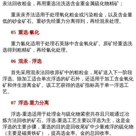
汞法回收粗金，再用重选法洗选含金重金属硫化物精矿；
重汞汞齐法适用于处理氧化粗金或污染粗金，以及含金量
低的砂金矿石。重砂先经重力分离得到，再经混汞处理。
05 重选-氰化
重力氰化适用于处理石英脉中含金氧化矿。原矿经重选洗
选得到粗精矿，再经氰化处理。
06 混汞 - 浮选
首先采用混汞法回收原矿中的粗粒金，尾矿送入下一阶段
浮选。除加工适合单次浮选的矿石外，还适用于加工含金氧化
矿和伴生游离金矿。该工艺获得的选矿指标高于单一浮选工
艺。
07 浮选-重力分离
浮选-重选适用于处理金与硫化物紧密共存且只能通过冶
炼方法回收的矿石。浮选-重选工艺主要以浮选为主，这是金
浮选的主要步骤，重选的目的是回收尾矿中少量难浮的硫化物
（主要是磁黄铁矿），提高选金率。金的总回收率。