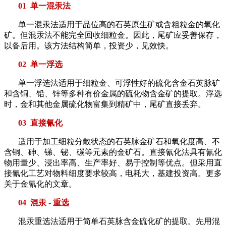
01 单一混汞法
单一混汞法适用于品位高的石英原生矿或含粗粒金的氧化
矿。但混汞法不能完全回收细粒金。因此，尾矿应妥善保存，
以备后用。该方法结构简单，投资少，见效快。
02 单一浮选
单一浮选法适用于细粒金、可浮性好的硫化含金石英脉矿
和含铜、铅、锌等多种有价金属的硫化物含金矿的提取。浮选
时，金和其他金属硫化物富集到精矿中，尾矿直接丢弃。
03 直接氰化
适用于加工细粒分散状态的石英脉金矿石和氧化度高、不
含铜、砷、锑、铋、碳等元素的金矿石。直接氰化法具有氰化
物用量少、浸出率高、生产率好、易于控制等优点。但采用直
接氰化工艺对物料细度要求较高，电耗大，基建投资高。更多
关于金氰化的文章。
04 混汞 - 重选
混汞重选法适用于简单石英脉含金硫化矿的提取。先用混