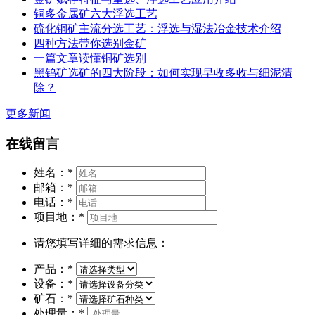
铜多金属矿六大浮选工艺
硫化铜矿主流分选工艺：浮选与湿法冶金技术介绍
四种方法带你选别金矿
一篇文章读懂铜矿选别
黑钨矿选矿的四大阶段：如何实现早收多收与细泥清
除？
更多新闻
在线留言
姓名：
*
邮箱：
*
电话：
*
项目地：
*
请您填写详细的需求信息：
产品：
*
设备：
*
矿石：
*
处理量：
*