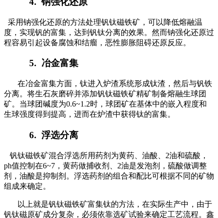
4.
钠强化还原
采用钠强化还原的方法处理钒钛磁铁矿，可以降低熔融温
度，实现钒的富集，达到钒钛分离的效果。然而钠强化还原过
程容易引起设备腐蚀和结瘤，恶性膨胀阻碍还原反应。
5.
冶金富集
在冶金富集方面，钛进入炉渣系统形成钛渣，然后与钒铁
分离。将生石灰磨碎并添加钒钛磁铁矿精矿制备熔融生球团
矿。当球团碱度为0.6~1.2时，球团矿在基体中的嵌入程度和
生球强度得到提高，进而在炉渣中获得钛的富集。
6.
浮选分离
钒钛磁铁矿混合浮选所用药剂为黄药、油酸、2油和硫酸，
ph值控制在6~7，黄药做捕收剂、2油是发泡剂，硫酸做调整
剂，油酸是抑制剂。浮选药剂的组合和配比可根据不同的矿物
组成来确定。
以上就是钒钛磁铁矿富集钛的方法，在实际生产中，由于
钒钛磁原矿成分复杂，必须依靠选矿试验来确定工艺流程。鑫