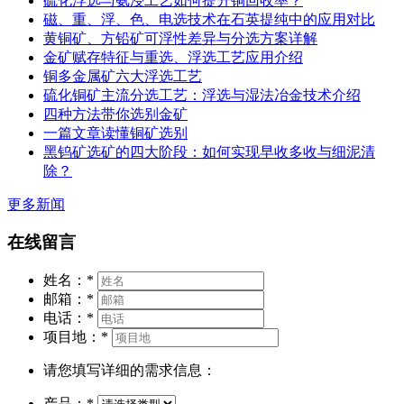
硫化浮选与氨浸工艺如何提升铜回收率？
磁、重、浮、色、电选技术在石英提纯中的应用对比
黄铜矿、方铅矿可浮性差异与分选方案详解
金矿赋存特征与重选、浮选工艺应用介绍
铜多金属矿六大浮选工艺
硫化铜矿主流分选工艺：浮选与湿法冶金技术介绍
四种方法带你选别金矿
一篇文章读懂铜矿选别
黑钨矿选矿的四大阶段：如何实现早收多收与细泥清
除？
更多新闻
在线留言
姓名：
*
邮箱：
*
电话：
*
项目地：
*
请您填写详细的需求信息：
产品：
*