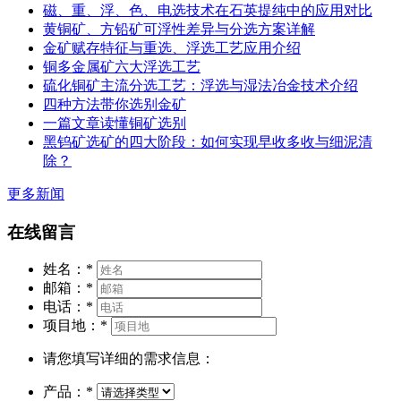
磁、重、浮、色、电选技术在石英提纯中的应用对比
黄铜矿、方铅矿可浮性差异与分选方案详解
金矿赋存特征与重选、浮选工艺应用介绍
铜多金属矿六大浮选工艺
硫化铜矿主流分选工艺：浮选与湿法冶金技术介绍
四种方法带你选别金矿
一篇文章读懂铜矿选别
黑钨矿选矿的四大阶段：如何实现早收多收与细泥清
除？
更多新闻
在线留言
姓名：
*
邮箱：
*
电话：
*
项目地：
*
请您填写详细的需求信息：
产品：
*