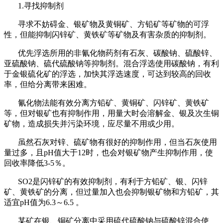
1.寻找抑制剂
寻求不妨碍金、银矿物及黄铜矿、方铅矿等矿物的可浮
性，但能抑制闪锌矿、黄铁矿等矿物及有害杂质的抑制剂。
优先浮选所用的非氰化物药剂有石灰、碳酸钠、硫酸锌、
亚硫酸钠、硫代硫酸钠等抑制剂。混合浮选使用碳酸钠，有利
于金银硫化矿的浮选，加快其浮选速度，可达到较高的回收
率，但给分离带来困难。
氰化物法能有效分离方铅矿、黄铜矿、闪锌矿、黄铁矿
等，但对银矿也有抑制作用，用量大时会溶解金、银及次生铜
矿物，造成损失并污染环境，应尽量不用或少用。
虽然石灰对锌、硫矿物有很好的抑制作用，但当石灰使用
量过多，且pH值大于12时，也会对银矿物产生抑制作用，使
回收率降低3-5％。
SO2是闪锌矿的有效抑制剂，有利于方铅矿、银、闪锌
矿、黄铁矿的分离，但过量加入也会抑制银矿物和方铅矿，其
适宜pH值为6.3～6.5 。
某矿在银、铜矿分离中采用硫代硫酸钠与硫酸锌混合使