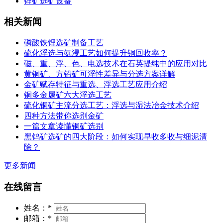
锂矿选矿设备
相关新闻
磷酸铁锂选矿制备工艺
硫化浮选与氨浸工艺如何提升铜回收率？
磁、重、浮、色、电选技术在石英提纯中的应用对比
黄铜矿、方铅矿可浮性差异与分选方案详解
金矿赋存特征与重选、浮选工艺应用介绍
铜多金属矿六大浮选工艺
硫化铜矿主流分选工艺：浮选与湿法冶金技术介绍
四种方法带你选别金矿
一篇文章读懂铜矿选别
黑钨矿选矿的四大阶段：如何实现早收多收与细泥清
除？
更多新闻
在线留言
姓名：
*
邮箱：
*