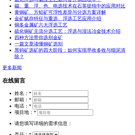
磁、重、浮、色、电选技术在石英提纯中的应用对比
黄铜矿、方铅矿可浮性差异与分选方案详解
金矿赋存特征与重选、浮选工艺应用介绍
铜多金属矿六大浮选工艺
硫化铜矿主流分选工艺：浮选与湿法冶金技术介绍
四种方法带你选别金矿
一篇文章读懂铜矿选别
黑钨矿选矿的四大阶段：如何实现早收多收与细泥清
除？
更多新闻
在线留言
姓名：
*
邮箱：
*
电话：
*
项目地：
*
请您填写详细的需求信息：
产品：
*