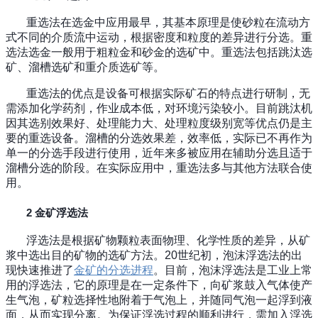
重选法在选金中应用最早，其基本原理是使砂粒在流动方
式不同的介质流中运动，根据密度和粒度的差异进行分选。重
选法选金一般用于粗粒金和砂金的选矿中。重选法包括跳汰选
矿、溜槽选矿和重介质选矿等。
重选法的优点是设备可根据实际矿石的特点进行研制，无
需添加化学药剂，作业成本低，对环境污染较小。目前跳汰机
因其选别效果好、处理能力大、处理粒度级别宽等优点仍是主
要的重选设备。溜槽的分选效果差，效率低，实际已不再作为
单一的分选手段进行使用，近年来多被应用在辅助分选且适于
溜槽分选的阶段。在实际应用中，重选法多与其他方法联合使
用。
2 金矿浮选法
浮选法是根据矿物颗粒表面物理、化学性质的差异，从矿
浆中选出目的矿物的选矿方法。20世纪初，泡沫浮选法的出
现快速推进了
金矿的分选进程
。目前，泡沫浮选法是工业上常
用的浮选法，它的原理是在一定条件下，向矿浆鼓入气体使产
生气泡，矿粒选择性地附着于气泡上，并随同气泡一起浮到液
面，从而实现分离。为保证浮选过程的顺利进行，需加入浮选