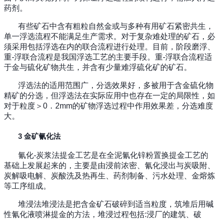
药剂。
有些矿石中含有粗粒自然金或与多种有用矿石紧密共生，
单一浮选流程不能满足生产需求。对于复杂难处理的矿石，必
须采用包括浮选在内的联合流程进行处理。目前，阶段磨浮、
重-浮联合流程是我国浮选工艺的主要手段。重-浮联合流程适
于金与硫化矿物共生，并含有少量难浮硫化矿的矿石。
浮选法的适用范围广，分选效果好，多被用于含金硫化物
精矿的分选，但浮选法在实际应用中也存在一定的局限性，如
对于粒度＞0．2mm的矿物浮选过程中作用效果差，分选难度
大。
3 金矿氰化法
氰化-炭浆法提金工艺是在全泥氰化锌粉置换提金工艺的
基础上发展起来的，主要是由浸前浓密、氰化浸出与炭吸附、
炭解吸电解、炭酸洗及热再生、药剂制备、污水处理、金熔炼
等工序组成。
堆浸法堆浸法是把含金矿石破碎到适当粒度，筑堆后用碱
性氰化液喷淋提金的方法，堆浸过程包括:浸厂的建筑、破