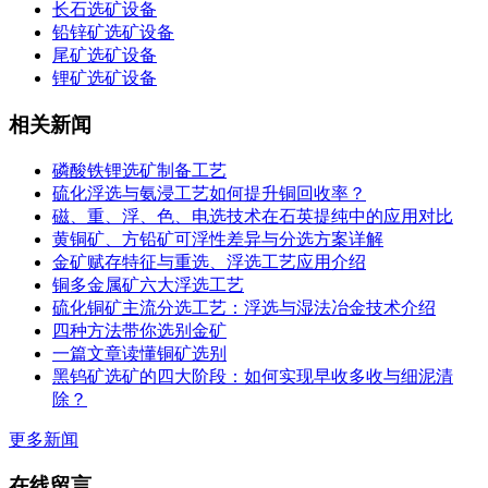
长石选矿设备
铅锌矿选矿设备
尾矿选矿设备
锂矿选矿设备
相关新闻
磷酸铁锂选矿制备工艺
硫化浮选与氨浸工艺如何提升铜回收率？
磁、重、浮、色、电选技术在石英提纯中的应用对比
黄铜矿、方铅矿可浮性差异与分选方案详解
金矿赋存特征与重选、浮选工艺应用介绍
铜多金属矿六大浮选工艺
硫化铜矿主流分选工艺：浮选与湿法冶金技术介绍
四种方法带你选别金矿
一篇文章读懂铜矿选别
黑钨矿选矿的四大阶段：如何实现早收多收与细泥清
除？
更多新闻
在线留言