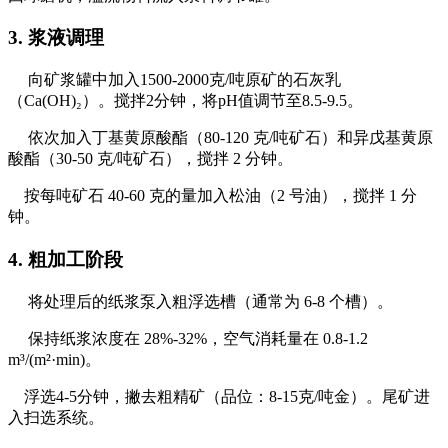
3. 浆液调理
向矿浆罐中加入1500-2000克/吨原矿的石灰乳
（Ca(OH)₂）。搅拌2分钟，将pH值调节至8.5-9.5。
依次加入丁基黄原酸酯（80-120 克/吨矿石）和异戊基黄原
酸酯（30-50 克/吨矿石），搅拌 2 分钟。
按每吨矿石 40-60 克的量加入松油（2 号油），搅拌 1 分
钟。
4. 粗加工阶段
将处理后的纸浆泵入粗浮选槽（通常为 6-8 个槽）。
保持纸浆浓度在 28%-32%，空气消耗量在 0.8-1.2
m³/(m²·min)。
浮选4-5分钟，撇去粗精矿（品位：8-15克/吨金）。尾矿进
入扫选系统。