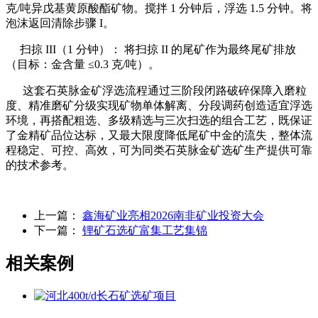
克/吨异戊基黄原酸酯矿物。搅拌 1 分钟后，浮选 1.5 分钟。将
泡沫返回清除步骤 I。
扫掠 III（1 分钟）： 将扫掠 II 的尾矿作为最终尾矿排放
（目标：金含量 ≤0.3 克/吨）。
这套石英脉金矿浮选流程通过三阶段闭路破碎保障入磨粒
度、精准磨矿分级实现矿物单体解离、分段调药创造适宜浮选
环境，再搭配粗选、多级精选与三次扫选的组合工艺，既保证
了金精矿品位达标，又最大限度降低尾矿中金的流失，整体流
程稳定、可控、高效，可为同类石英脉金矿选矿生产提供可靠
的技术参考。
上一篇：
鑫海矿业亮相2026南非矿业投资大会
下一篇：
锂矿石选矿富集工艺集锦
相关案例