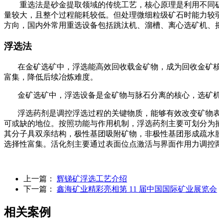
重选法是砂金提取领域的传统工艺，核心原理是利用不同矿
量较大，且整个过程能耗较低。但处理微细粒级矿石时能力较
方向，国内外常用重选设备包括跳汰机、溜槽、离心选矿机、
浮选法
在金矿选矿中，浮选能高效回收载金矿物，成为回收金矿核
富集，降低后续冶炼难度。
金矿选矿中，浮选设备是金矿物与脉石分离的核心，选矿机
浮选药剂是调控浮选过程的关键物质，能够有效改变矿物表
可或缺的地位。按照功能与作用机制，浮选药剂主要可划分为
其分子具双亲结构，极性基团吸附矿物，非极性基团形成疏水
选择性富集。活化剂主要通过表面位点激活与界面作用力调控
上一篇：
辉锑矿浮选工艺介绍
下一篇：
鑫海矿业精彩亮相第 11 届中国国际矿业展览会
相关案例