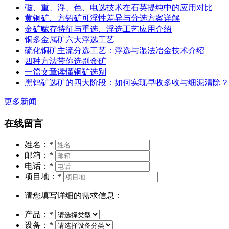
磁、重、浮、色、电选技术在石英提纯中的应用对比
黄铜矿、方铅矿可浮性差异与分选方案详解
金矿赋存特征与重选、浮选工艺应用介绍
铜多金属矿六大浮选工艺
硫化铜矿主流分选工艺：浮选与湿法冶金技术介绍
四种方法带你选别金矿
一篇文章读懂铜矿选别
黑钨矿选矿的四大阶段：如何实现早收多收与细泥清除？
更多新闻
在线留言
姓名：
*
邮箱：
*
电话：
*
项目地：
*
请您填写详细的需求信息：
产品：
*
设备：
*