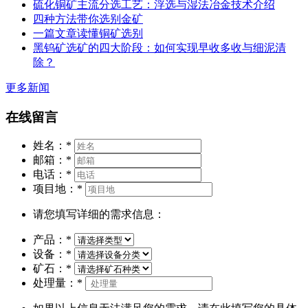
硫化铜矿主流分选工艺：浮选与湿法冶金技术介绍
四种方法带你选别金矿
一篇文章读懂铜矿选别
黑钨矿选矿的四大阶段：如何实现早收多收与细泥清
除？
更多新闻
在线留言
姓名：
*
邮箱：
*
电话：
*
项目地：
*
请您填写详细的需求信息：
产品：
*
设备：
*
矿石：
*
处理量：
*