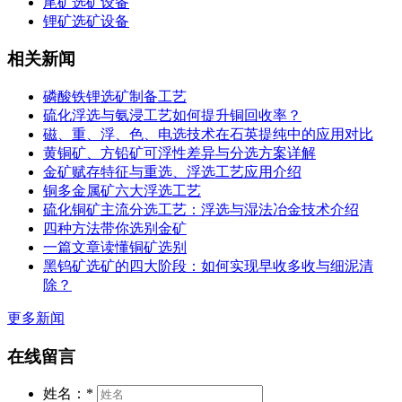
尾矿选矿设备
锂矿选矿设备
相关新闻
磷酸铁锂选矿制备工艺
硫化浮选与氨浸工艺如何提升铜回收率？
磁、重、浮、色、电选技术在石英提纯中的应用对比
黄铜矿、方铅矿可浮性差异与分选方案详解
金矿赋存特征与重选、浮选工艺应用介绍
铜多金属矿六大浮选工艺
硫化铜矿主流分选工艺：浮选与湿法冶金技术介绍
四种方法带你选别金矿
一篇文章读懂铜矿选别
黑钨矿选矿的四大阶段：如何实现早收多收与细泥清
除？
更多新闻
在线留言
姓名：
*