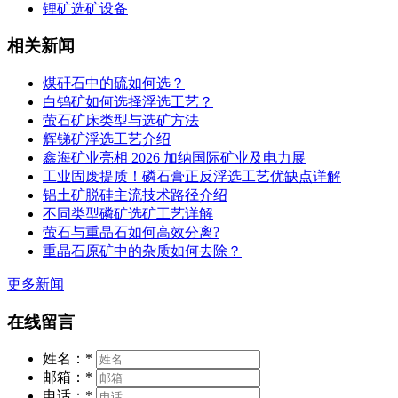
锂矿选矿设备
相关新闻
煤矸石中的硫如何选？
白钨矿如何选择浮选工艺？
萤石矿床类型与选矿方法
辉锑矿浮选工艺介绍
鑫海矿业亮相 2026 加纳国际矿业及电力展
工业固废提质！磷石膏正反浮选工艺优缺点详解
铝土矿脱硅主流技术路径介绍
不同类型磷矿选矿工艺详解
萤石与重晶石如何高效分离?
重晶石原矿中的杂质如何去除？
更多新闻
在线留言
姓名：
*
邮箱：
*
电话：
*