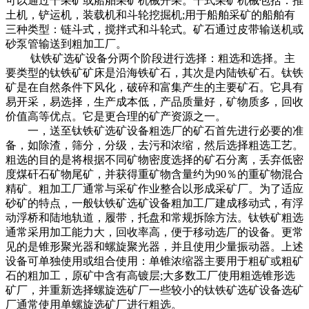
可以通过干采矿或船舶采矿机械开采。干式采矿机械包括：推
土机，铲运机，装载机和斗轮挖掘机;用于船舶采矿的船舶有
三种类型：链斗式，搅拌式和斗轮式。矿石通过皮带输送机或
砂泵管输送到粗加工厂。
钛铁矿选矿设备分两个阶段进行选择：粗选和选择。主
要类型的钛铁矿矿床是沿海铁矿石，其次是内陆铁矿石。钛铁
矿是在自然条件下风化，破碎和富集产生的主要矿石。它具有
易开采，易选择，生产成本低，产品质量好，矿物质多，回收
价值高等优点。它是更合理的矿产资源之一。
一，送至钛铁矿选矿设备粗选厂的矿石首先进行必要的准
备，如除渣，筛分，分级，去污和浓缩，然后选择粗选工艺。
粗选的目的是将根据不同矿物密度选择的矿石分离，丢弃低密
度煤矸石矿物尾矿，并获得重矿物含量约为90％的重矿物混合
精矿。粗加工厂通常与采矿作业整合以形成采矿厂。为了适应
砂矿的特点，一般钛铁矿选矿设备粗加工厂建成移动式，有浮
动浮桥和陆地轨道，履带，托盘和常规拆除方法。钛铁矿粗选
通常采用加工能力大，回收率高，便于移动选厂的设备。更常
见的是锥形聚光器和螺旋聚光器，并且使用少量振动器。上述
设备可单独使用或组合使用：单锥浓缩器主要用于粗矿或粗矿
石的粗加工，原矿中含有高镀层;大多数工厂使用粗选锥形选
矿厂，并重新选择螺旋选矿厂一些较小的钛铁矿选矿设备选矿
厂通常使用单螺旋选矿厂进行粗选。