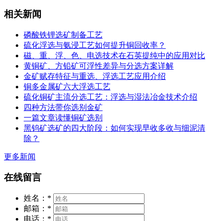
相关新闻
磷酸铁锂选矿制备工艺
硫化浮选与氨浸工艺如何提升铜回收率？
磁、重、浮、色、电选技术在石英提纯中的应用对比
黄铜矿、方铅矿可浮性差异与分选方案详解
金矿赋存特征与重选、浮选工艺应用介绍
铜多金属矿六大浮选工艺
硫化铜矿主流分选工艺：浮选与湿法冶金技术介绍
四种方法带你选别金矿
一篇文章读懂铜矿选别
黑钨矿选矿的四大阶段：如何实现早收多收与细泥清
除？
更多新闻
在线留言
姓名：
*
邮箱：
*
电话：
*