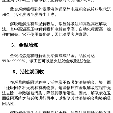
载金炭解吸得到的贵重液体送至静电沉积金或锌粉取代沉
积金，活性炭送至炭再生工序。
解吸电解法有常温解吸法、常压解吸法和高温高压解吸
法。其中高温高压电解解吸和电解速率高，自动化程度高，操
作时间短。它不使用氰化钠，因此深受客户喜爱。
5、金银冶炼
金银冶炼是将电解金泥冶炼成成品金。品位可达
99％~99.99％。该工艺可以是火法冶金或湿法冶金。
6、活性炭回收
在炭浆的吸附过程中，活性炭不仅吸附溶解的金、银，而
且还吸附各种无机和有机物质。这些物质在金银解吸过程中无
法去除，导致碳被污染，降低其吸附活性。因此，解吸炭在返
回吸附系统之前必须进行再生，以恢复其对溶解的金和银的吸
附活性。
解吸炭的再生方法有酸洗和火烧。酸洗法是用稀盐酸在常