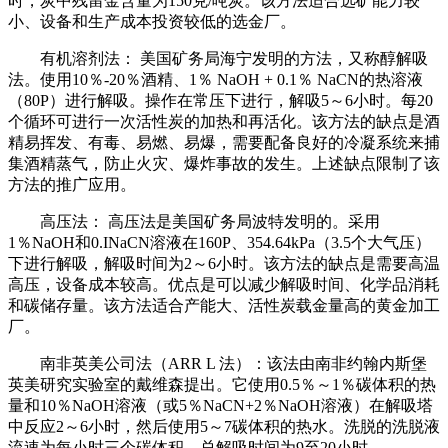
时，炭中残留金含量为150克/吨炭。该方法适合选矿能力较
小、设备和生产成本投资较低的选金厂。
有机溶剂法： 美国矿务局海宁发明的方法，又称醇解吸
法。使用10％-20％酒精、1％ NaOH + 0.1％ NaCN的热溶液
（80P）进行解吸。操作在常压下进行，解吸5～6小时。每20
个循环可进行一次活性炭的加热和再活化。该方法的缺点是酒
精易挥发、有毒、易燃、易爆，需要配备良好的冷凝系统来捕
集酒精蒸气，防止火灾、爆炸事故的发生。上述缺点限制了该
方法的推广应用。
高压法： 高压法是美国矿务局波特发明的。采用
1％NaOH和0.INaCN溶液在160P、354.64kPa（3.5个大气压）
下进行解吸，解吸时间为2～6小时。该方法的缺点是需要高温
高压，设备成本较高。优点是可以减少解吸时间、化学品消耗
和碳储存量。该方法适合产能大、活性炭载金量高的黄金加工
厂。
南非英美公司法（ARR L 法）：该法由南非约翰内斯堡
英美研究实验室的戴维森提出。它使用0.5％～1％碳体积的热
量和10％NaOH溶液（或5％NaCN+2％NaOH溶液）在解吸塔
中反应2～6小时，然后使用5～7碳体积的热水。洗脱的洗脱液
流速为每小时三个碳体积，总解吸时间为9至20小时。