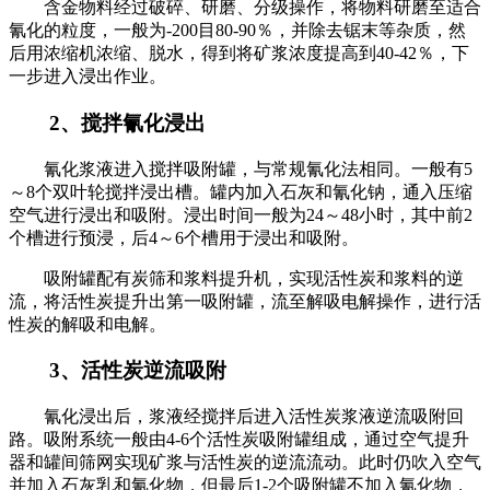
含金物料经过破碎、研磨、分级操作，将物料研磨至适合
氰化的粒度，一般为-200目80-90％，并除去锯末等杂质，然
后用浓缩机浓缩、脱水，得到将矿浆浓度提高到40-42％，下
一步进入浸出作业。
2、搅拌氰化浸出
氰化浆液进入搅拌吸附罐，与常规氰化法相同。一般有5
～8个双叶轮搅拌浸出槽。罐内加入石灰和氰化钠，通入压缩
空气进行浸出和吸附。浸出时间一般为24～48小时，其中前2
个槽进行预浸，后4～6个槽用于浸出和吸附。
吸附罐配有炭筛和浆料提升机，实现活性炭和浆料的逆
流，将活性炭提升出第一吸附罐，流至解吸电解操作，进行活
性炭的解吸和电解。
3、活性炭逆流吸附
氰化浸出后，浆液经搅拌后进入活性炭浆液逆流吸附回
路。吸附系统一般由4-6个活性炭吸附罐组成，通过空气提升
器和罐间筛网实现矿浆与活性炭的逆流流动。此时仍吹入空气
并加入石灰乳和氰化物，但最后1-2个吸附罐不加入氰化物，