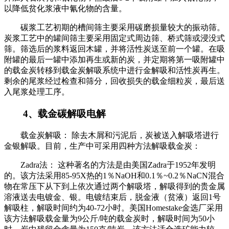
以降低贫化浆液中氰化物的含量。
碳浆工艺初期的槽间筛主要采用碳磨损量较大的振动筛。
炭浆工艺中的罐间筛主要采用固定式周边筛、桥式筛或浸没式
筛。筛选后的浆料返回木罐，并将活性炭送至前一个罐。在吸
附罐的最后一罐中添加再生或新的炭，并定期将第一吸附罐中
的载金炭转移到载金炭解吸系统中进行金解吸和活性炭再生。
剩余的尾浆经过检查和筛分，回收损失的载金细粒炭，最后送
入尾浆处理工序。
4、载金碳解吸电解
载金炭解吸： 除去木屑和污泥后，炭被送入解吸塔进行
金银解吸。目前，生产中可采用四种方法解吸载金炭：
Zadra法： 这种著名的方法是由美国Zadra于1952年发明
的。该方法采用85-95X热的1％NaOH和0.1％~0.2％NaCN混合
物在常压下从下到上依次通过两个解吸塔，解吸得到的贵金属
溶液送去电镀金、银。电镀结束后，脱金液（贫液）返回1号
解吸柱，解吸时间约为40-72小时。美国Homestake金选厂采用
该方法解吸载金量为9公斤/吨的载金炭时，解吸时间为50小