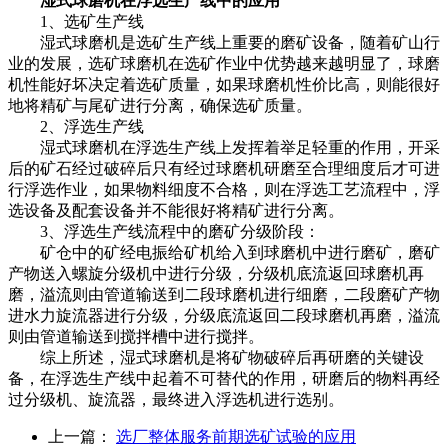
湿式球磨机在浮选生产线中的应用
1、选矿生产线
湿式球磨机是选矿生产线上重要的磨矿设备，随着矿山行
业的发展，选矿球磨机在选矿作业中优势越来越明显了，球磨
机性能好坏决定着选矿质量，如果球磨机性价比高，则能很好
地将精矿与尾矿进行分离，确保选矿质量。
2、浮选生产线
湿式球磨机在浮选生产线上发挥着举足轻重的作用，开采
后的矿石经过破碎后只有经过球磨机研磨至合理细度后才可进
行浮选作业，如果物料细度不合格，则在浮选工艺流程中，浮
选设备及配套设备并不能很好将精矿进行分离。
3、浮选生产线流程中的磨矿分级阶段：
矿仓中的矿经电振给矿机给入到球磨机中进行磨矿，磨矿
产物送入螺旋分级机中进行分级，分级机底流返回球磨机再
磨，溢流则由管道输送到二段球磨机进行细磨，二段磨矿产物
进水力旋流器进行分级，分级底流返回二段球磨机再磨，溢流
则由管道输送到搅拌槽中进行搅拌。
综上所述，湿式球磨机是将矿物破碎后再研磨的关键设
备，在浮选生产线中起着不可替代的作用，研磨后的物料再经
过分级机、旋流器，最终进入浮选机进行选别。
上一篇：
选厂整体服务前期选矿试验的应用