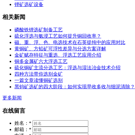
锂矿选矿设备
相关新闻
磷酸铁锂选矿制备工艺
硫化浮选与氨浸工艺如何提升铜回收率？
磁、重、浮、色、电选技术在石英提纯中的应用对比
黄铜矿、方铅矿可浮性差异与分选方案详解
金矿赋存特征与重选、浮选工艺应用介绍
铜多金属矿六大浮选工艺
硫化铜矿主流分选工艺：浮选与湿法冶金技术介绍
四种方法带你选别金矿
一篇文章读懂铜矿选别
黑钨矿选矿的四大阶段：如何实现早收多收与细泥清除？
更多新闻
在线留言
姓名：
*
邮箱：
*