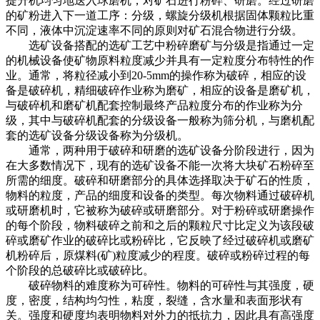
提升机均匀地送入球磨机，对矿石进行粉碎、研磨。经过研磨
的矿粉进入下一道工序：分级，螺旋分级机根据固体颗粒比重
不同，液体中沉淀速率不同的原则对矿石混合物进行分级。
选矿设备搭配的选矿工艺中粉碎磨矿与分级是指通过一定
的机械设备使矿物原料粒度减少并具有一定粒度分布特性的作
业。通常，将粒径减小到20-5mm的操作称为破碎，相应的设
备是破碎机，精细破碎作业称为磨矿，相应的设备是磨矿机，
与破碎机和磨矿机配套控制最终产品粒度分布的作业称为分
级，其中与破碎机配套的分级设备一般称为筛分机，与磨机配
套的选矿设备分级设备称为分级机。
通常，两种用于破碎和研磨的选矿设备分阶段进行，因为
在大多数情况下，现有的选矿设备不能一次将大块矿石粉碎至
所需的细度。破碎和研磨部分的具体选择取决于矿石的性质，
物料的粒度，产品的细度和设备的类型。每次物料通过破碎机
或研磨机时，它被称为破碎或研磨部分。对于粉碎或研磨操作
的每个阶段，物料破碎之前和之后的颗粒尺寸比定义为该段破
碎或磨矿作业的破碎比或粉碎比，它反映了经过破碎机或磨矿
机粉碎后，原煤料(矿)粒度减少的程度。破碎或粉碎过程的每
个阶段的总破碎比或破碎比。
破碎物料的难度称为可碎性。物料的可碎性与其强度，硬
度，密度，结构均匀性，粘度，裂缝，含水量和表面形状有
关。强度和硬度均表明物料对外力的抵抗力，因此具有高强度