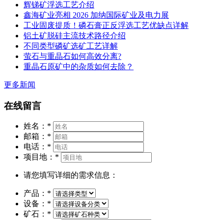
辉锑矿浮选工艺介绍
鑫海矿业亮相 2026 加纳国际矿业及电力展
工业固废提质！磷石膏正反浮选工艺优缺点详解
铝土矿脱硅主流技术路径介绍
不同类型磷矿选矿工艺详解
萤石与重晶石如何高效分离?
重晶石原矿中的杂质如何去除？
更多新闻
在线留言
姓名：
*
邮箱：
*
电话：
*
项目地：
*
请您填写详细的需求信息：
产品：
*
设备：
*
矿石：
*