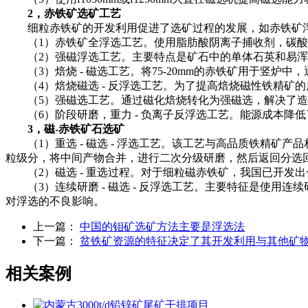
2，赤铁矿选矿工艺
细粒赤铁矿的开发利用促进了选矿过程的发展，如赤铁矿浮
（1）赤铁矿全浮选工艺。使用脂肪酸阴离子捕收剂，碳酸钠
（2）强磁浮选工艺。主要特点是矿石中的单体石英和易浑浊
（3）焙烧 - 磁选工艺。将75-20mm的赤铁矿用于竖炉
（4）焙烧磁选 - 反浮选工艺。为了提高焙烧磁性铁精矿
（5）强磁选工艺。通过磁化焙烧转化为强磁选，解决了造成
（6）阶段研磨，重力 - 负离子反浮选工艺。能源成本降低了
3，磁-赤铁矿石选矿
（1）重选 - 磁选 - 浮选工艺。该工艺与高品质铁精矿产
粒级分，将中间产物合并，进行二次分级研磨，然后返回分选
（2）磁选 - 重选过程。对于细粒磁赤铁矿，我国已开发
（3）连续研磨 - 磁选 - 反浮选工艺。主要特征是使用
对浮选的不良影响。
上一篇：
中国的钼矿选矿方法主要是浮选法
下一篇：
贫铁矿资源的特征决定了其开发利用与其他矿
相关案例