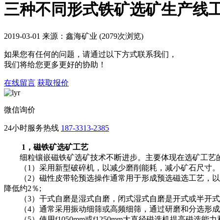
三种不同形式铁矿选矿生产线
2019-03-01 来源：鑫海矿业 (2079次浏览)
如果您有任何的问题，请通过以下方式联系我们，
我们将给您更多更好的协助！
在线留言
获取报价
微信询价
24小时服务热线
187-3313-2385
1，磁铁矿选矿工艺
细粒镶嵌磁铁矿选矿技术不断进步。主要体现在选矿工艺
（1）采用新型破碎机，以减少磨削能耗，减小矿石尺寸。用
（2）磁性皮带轮预选操作通常用于形成预选磁选工艺，以提
降低约2％;
（3）干式自磨是湿式自磨，闭式湿式自磨是开式或半开式
（4）通常采用振动细筛或高频细筛，通过研磨和分选形成磁
（5）使用f1050mm或f1250mm大直径磁选机提高磁选能