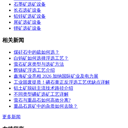
石墨矿选矿设备
长石选矿设备
铅锌矿选矿设备
尾矿选矿设备
锂矿选矿设备
相关新闻
煤矸石中的硫如何选？
白钨矿如何选择浮选工艺？
萤石矿床类型与选矿方法
辉锑矿浮选工艺介绍
鑫海矿业亮相 2026 加纳国际矿业及电力展
工业固废提质！磷石膏正反浮选工艺优缺点详解
铝土矿脱硅主流技术路径介绍
不同类型磷矿选矿工艺详解
萤石与重晶石如何高效分离?
重晶石原矿中的杂质如何去除？
更多新闻