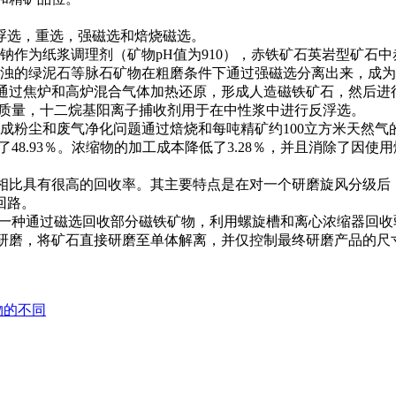
选，重选，强磁选和焙烧磁选。
作为纸浆调理剂（矿物pH值为910），赤铁矿石英岩型矿石中
的绿泥石等脉石矿物在粗磨条件下通过强磁选分离出来，成为
中，通过焦炉和高炉混合气体加热还原，形成人造磁铁矿石，然后
的质量，十二烷基阳离子捕收剂用于在中性浆中进行反浮选。
粉尘和废气净化问题通过焙烧和每吨精矿约100立方米天然气
48.93％。浓缩物的加工成本降低了3.28％，并且消除了因
品相比具有很高的回收率。其主要特点是在对一个研磨旋风分级后
回路。
出一种通过磁选回收部分磁铁矿物，利用螺旋槽和离心浓缩器回收
连续研磨，将矿石直接研磨至单体解离，并仅控制最终研磨产品的
物的不同