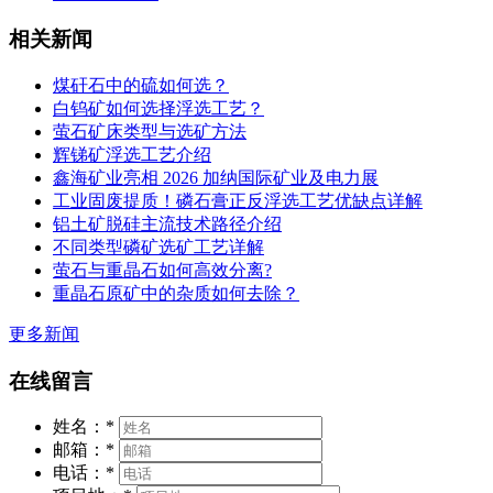
相关新闻
煤矸石中的硫如何选？
白钨矿如何选择浮选工艺？
萤石矿床类型与选矿方法
辉锑矿浮选工艺介绍
鑫海矿业亮相 2026 加纳国际矿业及电力展
工业固废提质！磷石膏正反浮选工艺优缺点详解
铝土矿脱硅主流技术路径介绍
不同类型磷矿选矿工艺详解
萤石与重晶石如何高效分离?
重晶石原矿中的杂质如何去除？
更多新闻
在线留言
姓名：
*
邮箱：
*
电话：
*