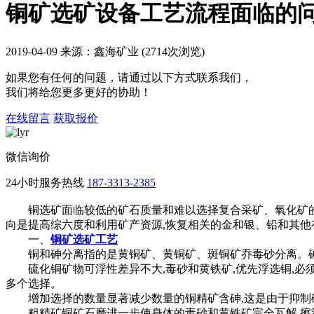
铜矿选矿设备工艺流程面临的
2019-04-09 来源：鑫海矿业 (2714次浏览)
如果您有任何的问题，请通过以下方式联系我们，
我们将给您更多更好的协助！
在线留言
获取报价
微信询价
24小时服务热线
187-3313-2385
铜选矿面临较低的矿石质量和难以选择复合采矿、氧化矿的增加
向是提高综六度和利用矿产资源,恢复相关的金和银、铅和其他
一、
铜矿选矿工艺
铜和砷分离指的是黄铜矿、黄铜矿、斑铜矿乔毒砂分离。砷
硫化铜矿物可浮性差异不大,毒砂和黄铁矿,优先浮选铜,必须
多个选择。
增加选择的数量显著减少数量的铜精矿含砷,这是由于抑制砷
粗精矿铜矿石磨进一步使身体的毒砂和黄铁矿完全瓦解,擦洗