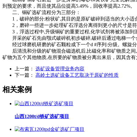
到预定的要求，而且使其品位提高5.49%，回收率提高2.72%。
二、铜矿选矿流程分为三部分：
1，破碎的部分:粉状矿,其目的是原矿破碎到适当的大小适
2，磨碎一些进一步处理矿石浮选分离得到更小的尺寸是符
3，浮选过程中,升级铜矿的重要过程,化学试剂将被添加到混
开采的矿石先由颚式破碎机初步破碎,破碎后通过电梯一个合
经过球磨机研磨的矿石颗粒成下一个d #序列:分级。螺旋分
后清洗和分级的矿物混合磁选机后,比磁化率和矿物质之间,通
矿物为五个其他物质,在所要的矿物质被分离出来后，因其含有
上一篇：
选矿设备管理业务内容
下一篇：
高岭土选矿设备工艺取决于原矿的性质
相关案例
山西1200t/d铁矿选矿项目