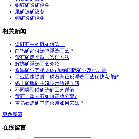
铅锌矿选矿设备
尾矿选矿设备
锂矿选矿设备
相关新闻
煤矸石中的硫如何选？
白钨矿如何选择浮选工艺？
萤石矿床类型与选矿方法
辉锑矿浮选工艺介绍
鑫海矿业亮相 2026 加纳国际矿业及电力展
工业固废提质！磷石膏正反浮选工艺优缺点详解
铝土矿脱硅主流技术路径介绍
不同类型磷矿选矿工艺详解
萤石与重晶石如何高效分离?
重晶石原矿中的杂质如何去除？
更多新闻
在线留言