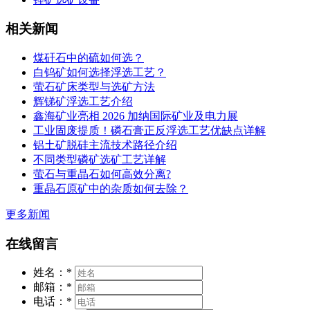
相关新闻
煤矸石中的硫如何选？
白钨矿如何选择浮选工艺？
萤石矿床类型与选矿方法
辉锑矿浮选工艺介绍
鑫海矿业亮相 2026 加纳国际矿业及电力展
工业固废提质！磷石膏正反浮选工艺优缺点详解
铝土矿脱硅主流技术路径介绍
不同类型磷矿选矿工艺详解
萤石与重晶石如何高效分离?
重晶石原矿中的杂质如何去除？
更多新闻
在线留言
姓名：
*
邮箱：
*
电话：
*