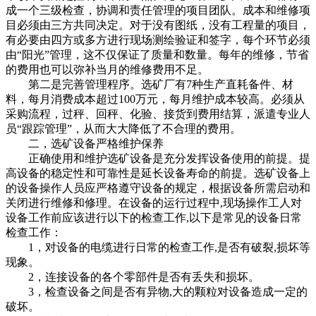
成一个三级检查，协调和责任管理的项目团队。成本和维修项
目必须由三方共同决定。对于没有图纸，没有工程量的项目，
有必要由四方或多方进行现场测绘验证和签字，每个环节必须
由“阳光”管理，这不仅保证了质量和数量。每年的维修，节省
的费用也可以弥补当月的维修费用不足。
第二是完善管理程序。选矿厂有7种生产直耗备件、材
料，每月消费成本超过100万元，每月维护成本较高。必须从
采购流程，过秤、回秤、化验、接货到费用结算，派遣专业人
员“跟踪管理”，从而大大降低了不合理的费用。
二，选矿设备严格维护保养
正确使用和维护选矿设备是充分发挥设备使用的前提。提
高设备的稳定性和可靠性是延长设备寿命的前提。选矿设备上
的设备操作人员应严格遵守设备的规定，根据设备所需启动和
关闭进行维修和修理。在设备的运行过程中,现场操作工人对
设备工作前应该进行以下的检查工作,以下是常见的设备日常
检查工作：
1，对设备的电缆进行日常的检查工作,是否有破裂,损坏等
现象。
2，连接设备的各个零部件是否有丢失和损坏。
3，检查设备之间是否有异物,大的颗粒对设备造成一定的
破坏。