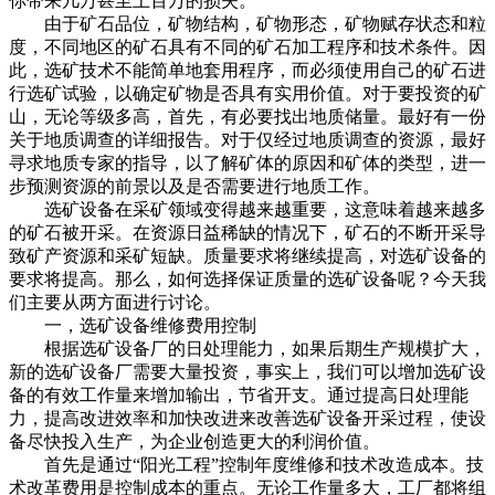
你带来几万甚至上百万的损失。
由于矿石品位，矿物结构，矿物形态，矿物赋存状态和粒
度，不同地区的矿石具有不同的矿石加工程序和技术条件。因
此，选矿技术不能简单地套用程序，而必须使用自己的矿石进
行选矿试验，以确定矿物是否具有实用价值。对于要投资的矿
山，无论等级多高，首先，有必要找出地质储量。最好有一份
关于地质调查的详细报告。对于仅经过地质调查的资源，最好
寻求地质专家的指导，以了解矿体的原因和矿体的类型，进一
步预测资源的前景以及是否需要进行地质工作。
选矿设备在采矿领域变得越来越重要，这意味着越来越多
的矿石被开采。在资源日益稀缺的情况下，矿石的不断开采导
致矿产资源和采矿短缺。质量要求将继续提高，对选矿设备的
要求将提高。那么，如何选择保证质量的选矿设备呢？今天我
们主要从两方面进行讨论。
一，选矿设备维修费用控制
根据选矿设备厂的日处理能力，如果后期生产规模扩大，
新的选矿设备厂需要大量投资，事实上，我们可以增加选矿设
备的有效工作量来增加输出，节省开支。通过提高日处理能
力，提高改进效率和加快改进来改善选矿设备开采过程，使设
备尽快投入生产，为企业创造更大的利润价值。
首先是通过“阳光工程”控制年度维修和技术改造成本。技
术改革费用是控制成本的重点。无论工作量多大，工厂都将组