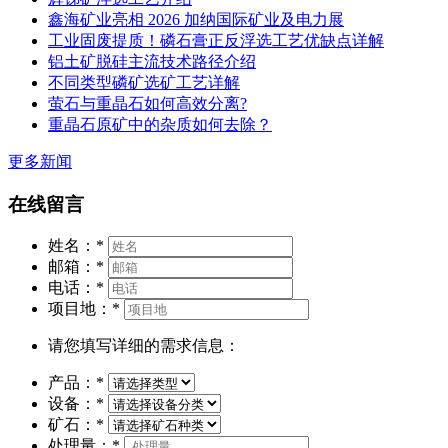
鑫海矿业亮相 2026 加纳国际矿业及电力展
工业固废提质！磷石膏正反浮选工艺优缺点详解
铝土矿脱硅主流技术路径介绍
不同类型磷矿选矿工艺详解
萤石与重晶石如何高效分离?
重晶石原矿中的杂质如何去除？
更多新闻
在线留言
姓名：
*
邮箱：
*
电话：
*
项目地：
*
请您填写详细的需求信息：
产品：
*
设备：
*
矿石：
*
处理量：
*