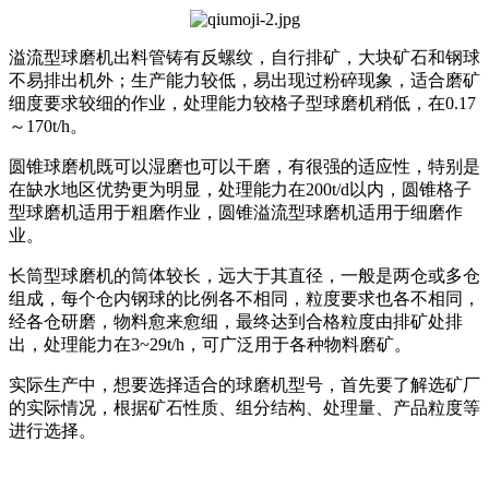
溢流型球磨机出料管铸有反螺纹，自行排矿，大块矿石和钢球
不易排出机外；生产能力较低，易出现过粉碎现象，适合磨矿
细度要求较细的作业，处理能力较格子型球磨机稍低，在0.17
～170t/h。
圆锥球磨机既可以湿磨也可以干磨，有很强的适应性，特别是
在缺水地区优势更为明显，处理能力在200t/d以内，圆锥格子
型球磨机适用于粗磨作业，圆锥溢流型球磨机适用于细磨作
业。
长筒型球磨机的筒体较长，远大于其直径，一般是两仓或多仓
组成，每个仓内钢球的比例各不相同，粒度要求也各不相同，
经各仓研磨，物料愈来愈细，最终达到合格粒度由排矿处排
出，处理能力在3~29t/h，可广泛用于各种物料磨矿。
实际生产中，想要选择适合的球磨机型号，首先要了解选矿厂
的实际情况，根据矿石性质、组分结构、处理量、产品粒度等
进行选择。