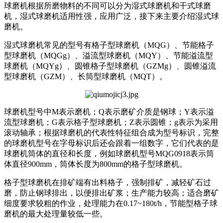
球磨机根据所磨物料的不同可以分为湿式球磨机和干式球磨
机，湿式球磨机适用性强，应用广泛，接下来主要介绍湿式球
磨机。
湿式球磨机常见的型号有格子型球磨机（MQG）、节能格子
型球磨机（MQGg）、溢流型球磨机（MQY）、节能溢流型
球磨机（MQYg）、圆锥格子型球磨机（GZMg）、圆锥溢流
型球磨机（GZM）、长筒型球磨机（MQT）。
球磨机型号中M表示磨机；Q表示磨矿介质是钢球；Y表示溢
流型球磨机；G表示格子型球磨机；Z表示圆锥；g表示为采用
滚动轴承；根据球磨机的代表性特征组合成为型号标识，完整
的球磨机型号在字母标识后还会跟着一组数字，它们代表的是
球磨机筒体的直径和长度，例如球磨机型号MQG0918表示筒
体直径900mm，筒体长度为800mm的格子型球磨机。
格子型球磨机在排矿端有出料格子，强制排矿，减轻矿石过
磨，防止钢球排出，以便排出矿浆；生产能力较高；适合磨矿
细度要求较粗的作业，处理能力在0.17~180t/h，节能型格子球
磨机的最大处理量较低一些。