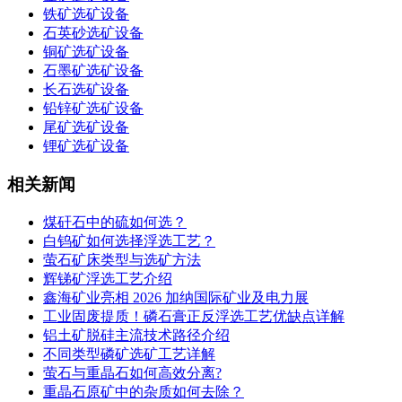
铁矿选矿设备
石英砂选矿设备
铜矿选矿设备
石墨矿选矿设备
长石选矿设备
铅锌矿选矿设备
尾矿选矿设备
锂矿选矿设备
相关新闻
煤矸石中的硫如何选？
白钨矿如何选择浮选工艺？
萤石矿床类型与选矿方法
辉锑矿浮选工艺介绍
鑫海矿业亮相 2026 加纳国际矿业及电力展
工业固废提质！磷石膏正反浮选工艺优缺点详解
铝土矿脱硅主流技术路径介绍
不同类型磷矿选矿工艺详解
萤石与重晶石如何高效分离?
重晶石原矿中的杂质如何去除？