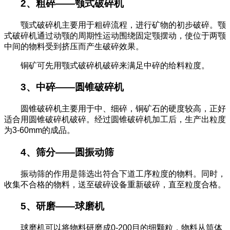
2
、粗碎
——
颚式破碎机
颚式破碎机主要用于粗碎流程，进行矿物的初步破碎。颚
式破碎机通过动颚的周期性运动围绕固定颚摆动，使位于两颚
中间的物料受到挤压而产生破碎效果。
铜矿可先用颚式破碎机破碎来满足中碎的给料粒度。
3
、中碎
——
圆锥破碎机
圆锥破碎机主要用于中、细碎，铜矿石的硬度较高，正好
适合用圆锥破碎机破碎。经过圆锥破碎机加工后，生产出粒度
为
3-60mm
的成品。
4
、筛分
——
圆振动筛
振动筛的作用是筛选出符合下道工序粒度的物料。同时，
收集不合格的物料，送至破碎设备重新破碎，直至粒度合格。
5
、研磨
——
球磨机
球磨机可以将物料研磨成
0-200
目的细颗粒，物料从筒体