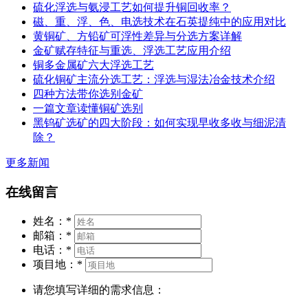
硫化浮选与氨浸工艺如何提升铜回收率？
磁、重、浮、色、电选技术在石英提纯中的应用对比
黄铜矿、方铅矿可浮性差异与分选方案详解
金矿赋存特征与重选、浮选工艺应用介绍
铜多金属矿六大浮选工艺
硫化铜矿主流分选工艺：浮选与湿法冶金技术介绍
四种方法带你选别金矿
一篇文章读懂铜矿选别
黑钨矿选矿的四大阶段：如何实现早收多收与细泥清
除？
更多新闻
在线留言
姓名：
*
邮箱：
*
电话：
*
项目地：
*
请您填写详细的需求信息：