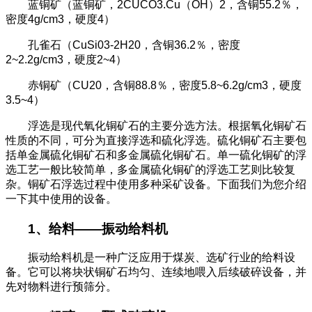
蓝铜矿（蓝铜矿，
2CUCO3.Cu
（
OH
）
2
，含铜
55.2
％，
密度
4g/cm3
，硬度
4
）
孔雀石（
CuSi03-2H20
，含铜
36.2
％，密度
2~2.2g/cm3
，硬度
2~4
）
赤铜矿（
CU20
，含铜
88.8
％，密度
5.8~6.2g/cm3
，硬度
3.5~4
）
浮选是现代氧化铜矿石的主要分选方法。根据氧化铜矿石
性质的不同，可分为直接浮选和硫化浮选。硫化铜矿石主要包
括单金属硫化铜矿石和多金属硫化铜矿石。单一硫化铜矿的浮
选工艺一般比较简单，多金属硫化铜矿的浮选工艺则比较复
杂。铜矿石浮选过程中使用多种采矿设备。下面我们为您介绍
一下其中使用的设备。
1
、给料
——
振动给料机
振动给料机是一种广泛应用于煤炭、选矿行业的给料设
备。它可以将块状铜矿石均匀、连续地喂入后续破碎设备，并
先对物料进行预筛分。