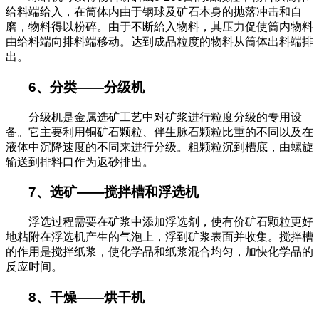
给料端给入，在筒体内由于钢球及矿石本身的抛落冲击和自
磨，物料得以粉碎。由于不断給入物料，其压力促使筒内物料
由给料端向排料端移动。达到成品粒度的物料从筒体出料端排
出。
6
、分类
——
分级机
分级机是金属选矿工艺中对矿浆进行粒度分级的专用设
备。它主要利用铜矿石颗粒、伴生脉石颗粒比重的不同以及在
液体中沉降速度的不同来进行分级。粗颗粒沉到槽底，由螺旋
输送到排料口作为返砂排出。
7
、选矿
——
搅拌槽和浮选机
浮选过程需要在矿浆中添加浮选剂，使有价矿石颗粒更好
地粘附在浮选机产生的气泡上，浮到矿浆表面并收集。搅拌槽
的作用是搅拌纸浆，使化学品和纸浆混合均匀，加快化学品的
反应时间。
8
、干燥
——
烘干机